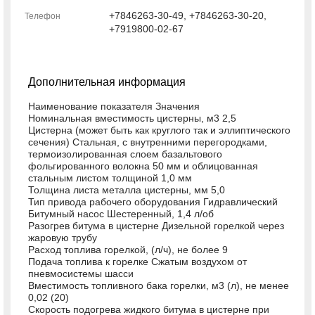
+7846263-30-49, +7846263-30-20,
Телефон
+7919800-02-67
Дополнительная информация
Наименование показателя Значения
Номинальная вместимость цистерны, м3 2,5
Цистерна (может быть как круглого так и эллиптического
сечения) Стальная, с внутренними перегородками,
термоизолированная слоем базальтового
фольгированного волокна 50 мм и облицованная
стальным листом толщиной 1,0 мм
Толщина листа металла цистерны, мм 5,0
Тип привода рабочего оборудования Гидравлический
Битумный насос Шестеренный, 1,4 л/об
Разогрев битума в цистерне Дизельной горелкой через
жаровую трубу
Расход топлива горелкой, (л/ч), не более 9
Подача топлива к горелке Сжатым воздухом от
пневмосистемы шасси
Вместимость топливного бака горелки, м3 (л), не менее
0,02 (20)
Скорость подогрева жидкого битума в цистерне при